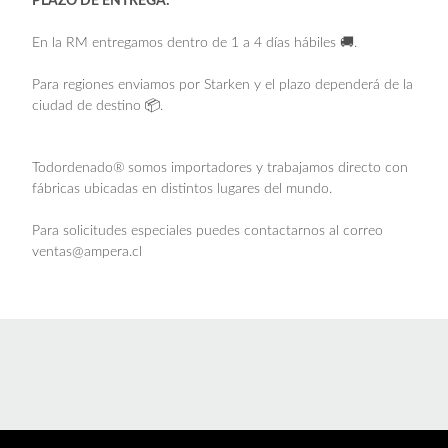
PLAZO DE ENTREGA:
En la RM entregamos dentro de 1 a 4 días hábiles 🚚.
Para regiones enviamos por Starken y el plazo dependerá de la
ciudad de destino 📦.
Todordenado®
somos importadores y trabajamos directo con
fábricas ubicadas en distintos lugares del mundo.
Para solicitudes especiales puedes contactarnos al correo
ventas@ampera.cl