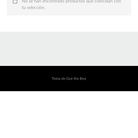
No se han encontrado productos que coincidan con
tu selección.
Tema de
Out the Box