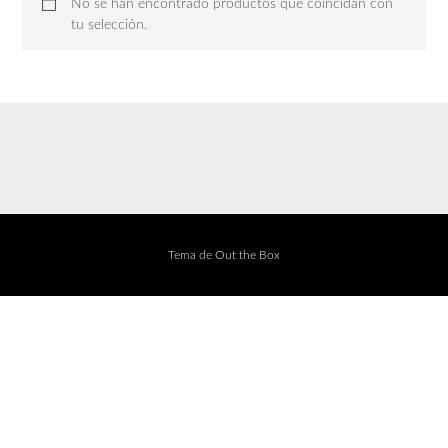
No se han encontrado productos que coincidan con
tu selección.
Tema de
Out the Box