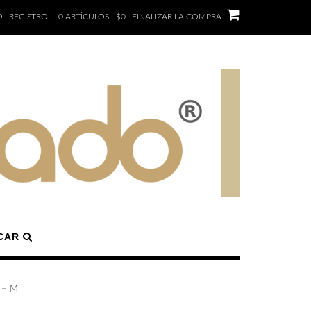
 | REGISTRO
0 ARTÍCULOS - $0
FINALIZAR LA COMPRA
CAR
 – M