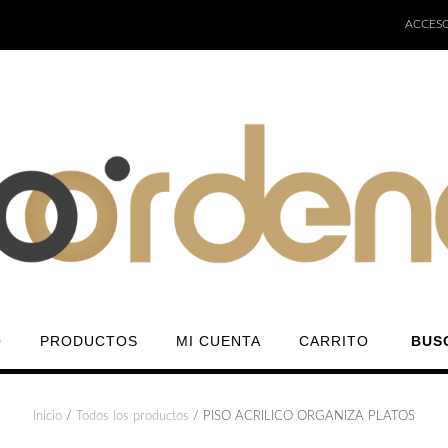
ACCESO
O
PRODUCTOS
MI CUENTA
CARRITO
BUS
Inicio
/
Todos los productos
/ PISO ACRILICO ORGANIZA PLATOS